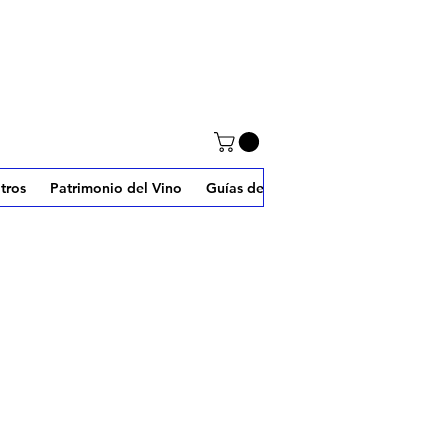
tros
Patrimonio del Vino
Guías de W2J