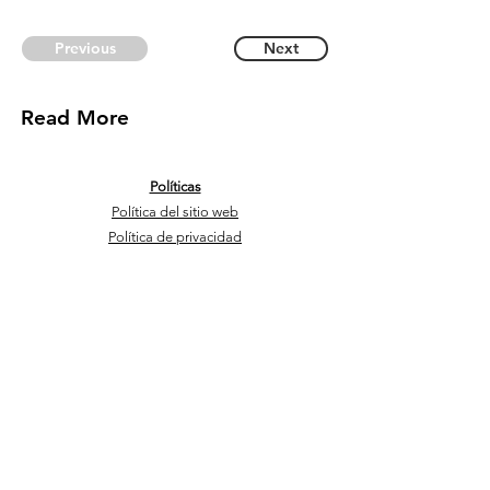
Previous
Next
Read More
Políticas
Política del sitio web
Política de privacidad
mail@thewaytojerusalem.org
+972 54-2592555
Contáctenos
Yonek Hadvash 7, Bazra, Israel, 60944