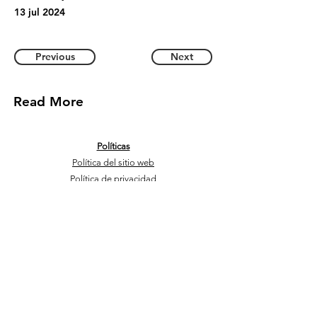
13 jul 2024
Previous
Next
Read More
Políticas
Política del sitio web
Política de privacidad
mail@thewaytojerusalem.org
+972 54-2592555
Contáctenos