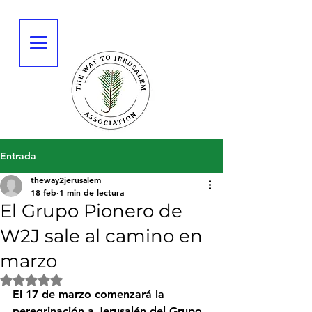
Entrada
theway2jerusalem
18 feb
1 min de lectura
El Grupo Pionero de
W2J sale al camino en
marzo
Obtuvo NaN de 5 estrellas.
El 17 de marzo comenzará la 
peregrinación a Jerusalén del Grupo 