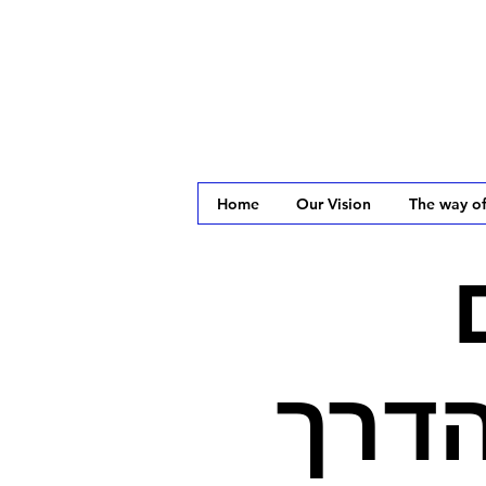
Home
Our Vision
The way of
הדרך